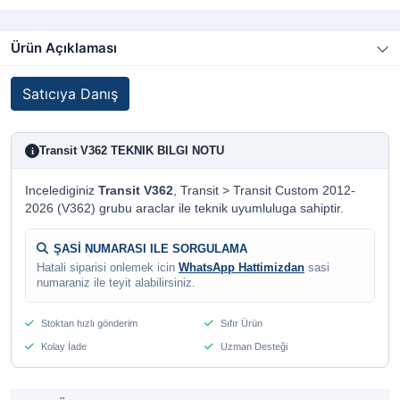
Ürün Açıklaması
Satıcıya Danış
Transit V362 TEKNIK BILGI NOTU
i
Incelediginiz
Transit V362
, Transit > Transit Custom 2012-
2026 (V362) grubu araclar ile teknik uyumluluga sahiptir.
ŞASİ NUMARASI ILE SORGULAMA
Hatali siparisi onlemek icin
WhatsApp Hattimizdan
sasi
numaraniz ile teyit alabilirsiniz.
Stoktan hızlı gönderim
Sıfır Ürün
Kolay İade
Uzman Desteği