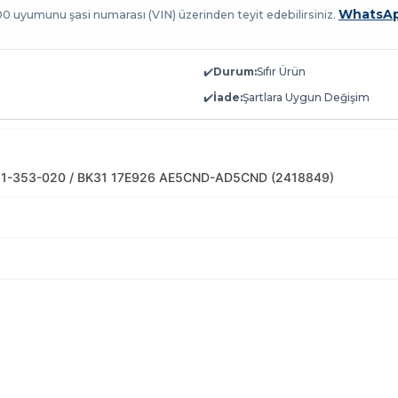
WhatsAp
100 uyumunu şasi numarası (VIN) üzerinden teyit edebilirsiniz.
✔️
Durum:
Sıfır Ürün
✔️
İade:
Şartlara Uygun Değişim
11-353-020 / BK31 17E926 AE5CND-AD5CND (2418849)