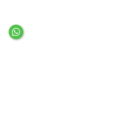
OTO MERT | Ford & Tesla Yedek Parça
İLETİŞİM MERKEZİ
Çağrı Merkezi
0850 888 36 73