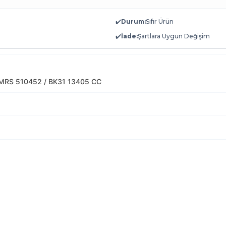
✔️
Durum:
Sıfır Ürün
✔️
İade:
Şartlara Uygun Değişim
MRS 510452 / BK31 13405 CC