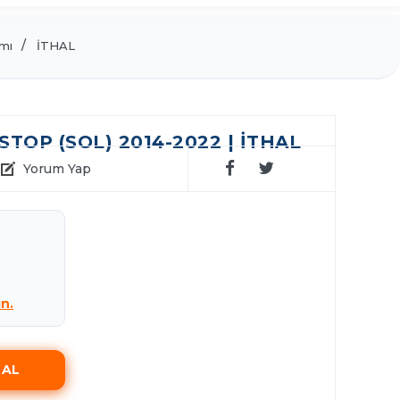
mı
İTHAL
TOP (SOL) 2014-2022 | İTHAL
Yorum Yap
ın.