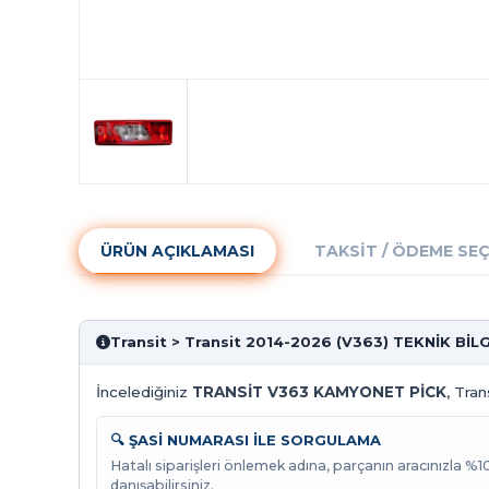
ÜRÜN AÇIKLAMASI
TAKSIT / ÖDEME SE
Transit > Transit 2014-2026 (V363) TEKNİK BİL
İncelediğiniz
TRANSİT V363 KAMYONET PİCK
, Tra
🔍 ŞASİ NUMARASI İLE SORGULAMA
Hatalı siparişleri önlemek adına, parçanın aracınızla %
danışabilirsiniz.