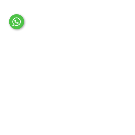
OTO MERT | Ford & Tesla Yedek Parça
İLETİŞİM MERKEZİ
Çağrı Merkezi
0850 888 36 73
WhatsApp Destek (7/24)