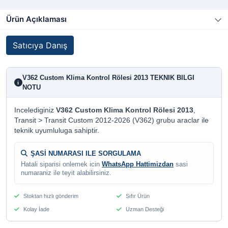
Ürün Açıklaması
Satıcıya Danış
V362 Custom Klima Kontrol Rölesi 2013 TEKNIK BILGI
i
NOTU
Incelediginiz
V362 Custom Klima Kontrol Rölesi 2013
,
Transit > Transit Custom 2012-2026 (V362) grubu araclar ile
teknik uyumluluga sahiptir.
ŞASİ NUMARASI ILE SORGULAMA
Hatali siparisi onlemek icin
WhatsApp Hattimizdan
sasi
numaraniz ile teyit alabilirsiniz.
Stoktan hızlı gönderim
Sıfır Ürün
Kolay İade
Uzman Desteği