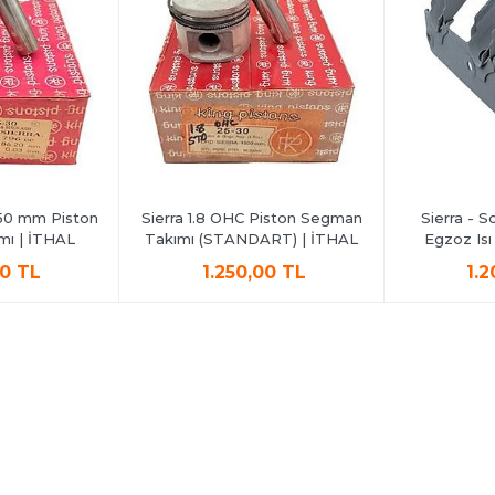
.50 mm Piston
Sierra 1.8 OHC Piston Segman
Sierra - S
ı | İTHAL
Takımı (STANDART) | İTHAL
Egzoz Isı 
0 TL
1.250,00 TL
1.2