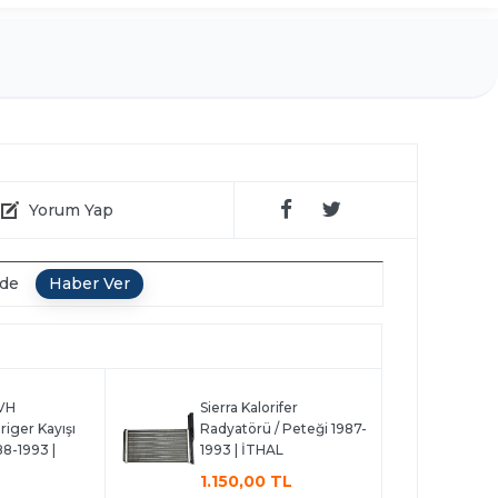
Yorum Yap
nde
CVH
Sierra Kalorifer
riger Kayışı
Radyatörü / Peteği 1987-
88-1993 |
1993 | İTHAL
1.150,00 TL