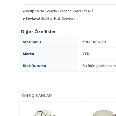
✔️
Grup:
Sierra-Scorpio-Granada-Capri > YERLİ
✔️
Sevkiyat:
Stoktan Hızlı Gönderim
Diğer Özellikler
Stok Kodu
KRNK KSN V3
Marka
YERLİ
Stok Durumu
Bu ürün geçici olar
ÖNE ÇIKANLAR