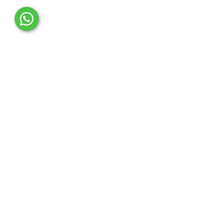
OTO MERT | Ford & Tesla Yedek Parça
İLETİŞİM MERKEZİ
Çağrı Merkezi
0850 888 36 73
WhatsApp Destek (7/24)
0555 961 77 65