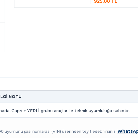
925,00 TL
BİLGİ NOTU
nada-Capri > YERLİ grubu araçlar ile teknik uyumluluğa sahiptir.
WhatsAp
100 uyumunu şasi numarası (VIN) üzerinden teyit edebilirsiniz.