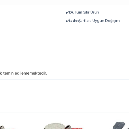
✔️
Durum:
Sıfır Ürün
✔️
İade:
Şartlara Uygun Değişim
ak temin edilememektedir.