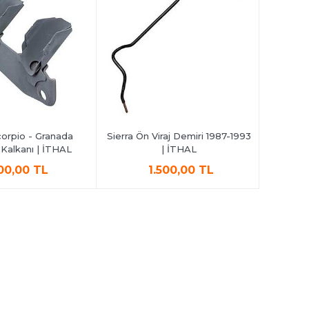
corpio - Granada
Sierra Ön Viraj Demiri 1987-1993
Granada
Kalkanı | İTHAL
| İTHAL
00,00 TL
1.500,00 TL