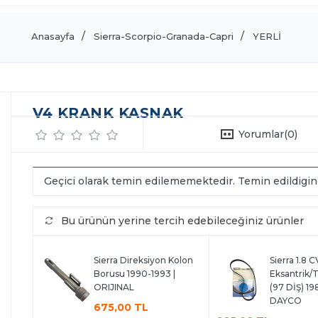
Anasayfa
Sierra-Scorpio-Granada-Capri
YERLİ
V4 KRANK KASNAK
Yorumlar
(0)
Geçici olarak temin edilememektedir. Temin edildigi
Bu ürünün yerine tercih edebileceğiniz ürünler
Sierra Direksiyon Kolon
Sierra 1.8 
Borusu 1990-1993 |
Eksantrik/T
ORIJINAL
(97 DİŞ) 19
DAYCO
675,00 TL