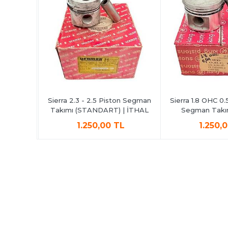
m Piston
Sierra 2.3 - 2.5 Piston Segman
Sierra 1.8 OHC 0
İTHAL
Takımı (STANDART) | İTHAL
Segman Takım
L
1.250,00 TL
1.250,0