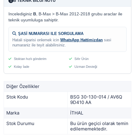
B TEKNIK BILGI NOTU
i
Incelediginiz
B
, B-Max > B-Max 2012-2018 grubu araclar ile
teknik uyumluluga sahiptir.
ŞASİ NUMARASI ILE SORGULAMA
Hatali siparisi onlemek icin
WhatsApp Hattimizdan
sasi
numaraniz ile teyit alabilirsiniz.
Stoktan hızlı gönderim
Sıfır Ürün
Kolay İade
Uzman Desteği
Diğer Özellikler
Stok Kodu
BSG 30-130-014 / AV6Q
9D410 AA
Marka
İTHAL
Stok Durumu
Bu ürün geçici olarak temin
edilememektedir.