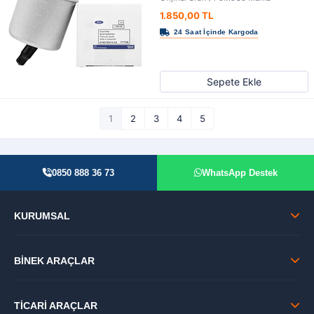
1.850,00 TL
Sepete Ekle
1
2
3
4
5
0850 888 36 73
WhatsApp Destek
KURUMSAL
BİNEK ARAÇLAR
TİCARİ ARAÇLAR