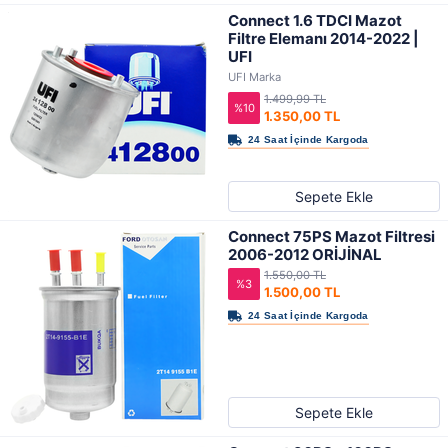
Connect 1.6 TDCI Mazot
Filtre Elemanı 2014-2022 |
UFI
UFI Marka
1.499,99 TL
%10
1.350,00 TL
Sepete Ekle
Connect 75PS Mazot Filtresi
2006-2012 ORİJİNAL
1.550,00 TL
%3
1.500,00 TL
Sepete Ekle