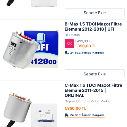
Sepete Ekle
B-Max 1.5 TDCI Mazot Filtre
Elemanı 2012-2018 | UFI
UFI Marka
1.499,99 TL
%10
1.350,00 TL
Sepete Ekle
C-Max 1.6 TDCI Mazot Filtre
Elemanı 2011-2015 |
ORIJINAL
Orijinal Ürün / FoMoCo Marka
1.850,00 TL