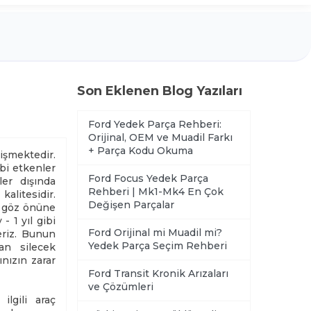
Son Eklenen Blog Yazıları
Ford Yedek Parça Rehberi:
Orijinal, OEM ve Muadil Farkı
+ Parça Kodu Okuma
işmektedir.
ibi etkenler
Ford Focus Yedek Parça
ler dışında
Rehberi | Mk1-Mk4 En Çok
alitesidir.
Değişen Parçalar
r göz önüne
- 1 yıl gibi
Ford Orijinal mi Muadil mi?
eriz. Bunun
Yedek Parça Seçim Rehberi
an silecek
ınızın zarar
Ford Transit Kronik Arızaları
ve Çözümleri
ilgili araç