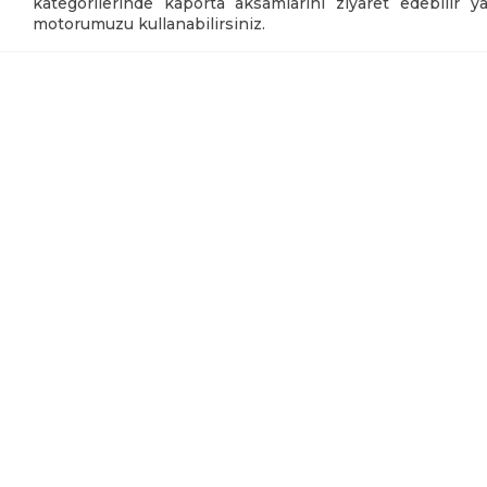
kategorilerinde kaporta aksamlarını ziyaret edebilir 
motorumuzu kullanabilirsiniz.