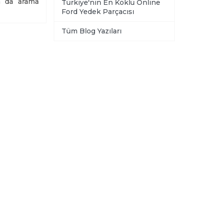
ya da arama
Türkiye'nin En Köklü Online
Ford Yedek Parçacısı
Tüm Blog Yazıları