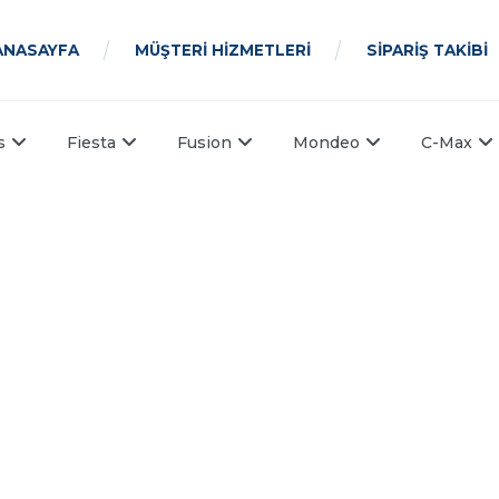
ANASAYFA
MÜŞTERİ HİZMETLERİ
SİPARİŞ TAKİBİ
s
Fiesta
Fusion
Mondeo
C-Max