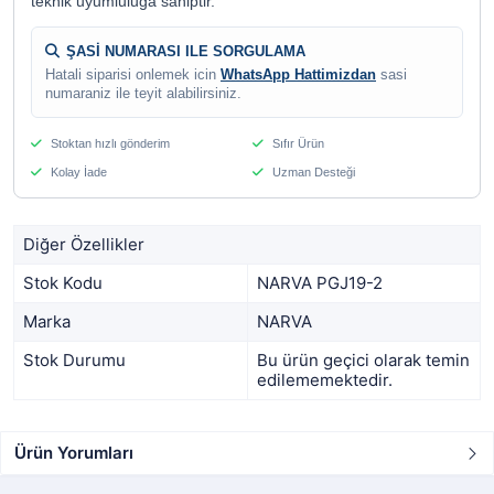
teknik uyumluluga sahiptir.
ŞASİ NUMARASI ILE SORGULAMA
Hatali siparisi onlemek icin
WhatsApp Hattimizdan
sasi
numaraniz ile teyit alabilirsiniz.
Stoktan hızlı gönderim
Sıfır Ürün
Kolay İade
Uzman Desteği
Diğer Özellikler
Stok Kodu
NARVA PGJ19-2
Marka
NARVA
Stok Durumu
Bu ürün geçici olarak temin
edilememektedir.
Ürün Yorumları