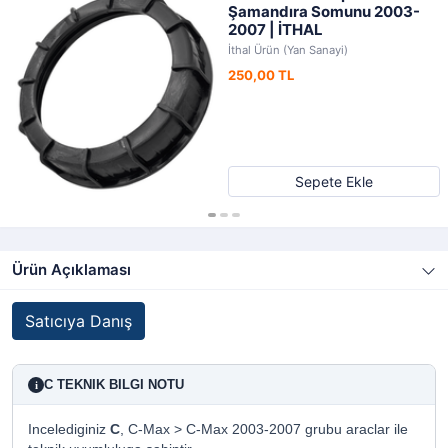
Şamandıra Somunu 2003-
2007 | İTHAL
İthal Ürün (Yan Sanayi)
250,00 TL
Sepete Ekle
Ürün Açıklaması
Satıcıya Danış
C TEKNIK BILGI NOTU
i
Incelediginiz
C
, C-Max > C-Max 2003-2007 grubu araclar ile