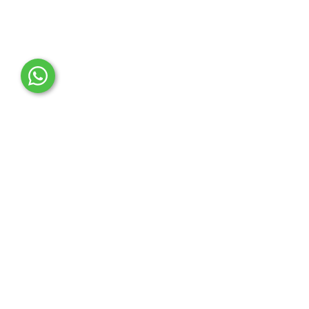
OTO MERT | Ford & Tesla Yedek Parça
İLETİŞİM MERKEZİ
Çağrı Merkezi
0850 888 36 73