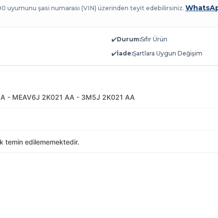
WhatsAp
100 uyumunu şasi numarası (VIN) üzerinden teyit edebilirsiniz.
✔️
Durum:
Sıfır Ürün
✔️
İade:
Şartlara Uygun Değişim
A - MEAV6J 2K021 AA - 3M5J 2K021 AA
ak temin edilememektedir.