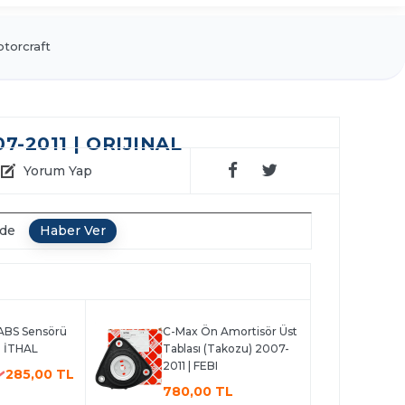
torcraft
-2011 | ORIJINAL
Yorum Yap
nde
ABS Sensörü
C-Max Ön Amortisör Üst
| İTHAL
Tablası (Takozu) 2007-
2011 | FEBI
285,00 TL
780,00 TL