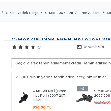
C-Max Yedek Parça
C-Max 2007-2011
Fren Aksamı
Mo
C-MAX ÖN DISK FREN BALATASI 2007
Yorumlar
(0)
Geçici olarak temin edilememektedir. Temin edildigi
Bu ürünün yerine tercih edebileceğiniz ürünler
%5
C-Max Alt Rotil (18mm -
C-Max Ön 
İnce Rotil ) 2007-2011 |
2007-2011 
İTHAL
299,99 TL
350,00 TL