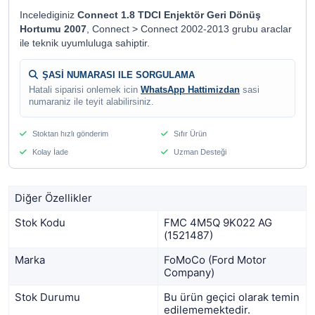
Incelediginiz
Connect 1.8 TDCI Enjektör Geri Dönüş
Hortumu 2007
, Connect > Connect 2002-2013 grubu araclar
ile teknik uyumluluga sahiptir.
ŞASİ NUMARASI ILE SORGULAMA
Hatali siparisi onlemek icin
WhatsApp Hattimizdan
sasi
numaraniz ile teyit alabilirsiniz.
Stoktan hızlı gönderim
Sıfır Ürün
Kolay İade
Uzman Desteği
Diğer Özellikler
Stok Kodu
FMC 4M5Q 9K022 AG
(1521487)
Marka
FoMoCo (Ford Motor
Company)
Stok Durumu
Bu ürün geçici olarak temin
edilememektedir.