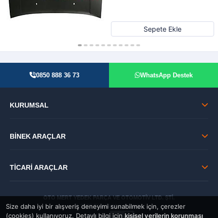
Sepete Ekle
0850 888 36 73
WhatsApp Destek
KURUMSAL
BİNEK ARAÇLAR
TİCARİ ARAÇLAR
OTO MERT YEDEK PARÇA VE OTOMOTİV LTD. ŞTİ.
Size daha iyi bir alışveriş deneyimi sunabilmek için, çerezler
© 2026 Tüm Hakları Saklıdır.
(cookies) kullanıyoruz. Detaylı bilgi için
kişisel verilerin korunması
GÜVENLİ: