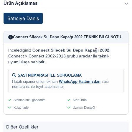
Ürün Açıklaması
Satıcıya Danış
Connect Silecek Su Depo Kapağı 2002 TEKNIK BILGI NOTU
i
Incelediginiz
Connect Silecek Su Depo Kapağı 2002
,
Connect > Connect 2002-2013 grubu araclar ile teknik
uyumluluga sahiptir.
ŞASİ NUMARASI ILE SORGULAMA
Hatali siparisi onlemek icin
WhatsApp Hattimizdan
sasi
numaraniz ile teyit alabilirsiniz.
Stoktan hızlı gönderim
Sıfır Ürün
Kolay İade
Uzman Desteği
Diğer Özellikler