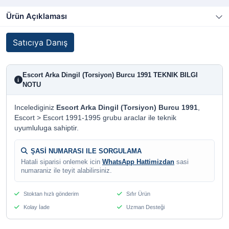
Ürün Açıklaması
Satıcıya Danış
Escort Arka Dingil (Torsiyon) Burcu 1991 TEKNIK BILGI
i
NOTU
Incelediginiz
Escort Arka Dingil (Torsiyon) Burcu 1991
,
Escort > Escort 1991-1995 grubu araclar ile teknik
uyumluluga sahiptir.
ŞASİ NUMARASI ILE SORGULAMA
Hatali siparisi onlemek icin
WhatsApp Hattimizdan
sasi
numaraniz ile teyit alabilirsiniz.
Stoktan hızlı gönderim
Sıfır Ürün
Kolay İade
Uzman Desteği