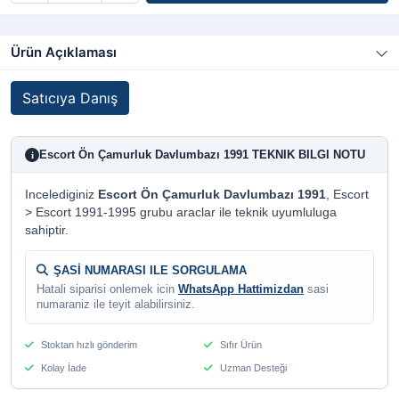
Ürün Açıklaması
Satıcıya Danış
Escort Ön Çamurluk Davlumbazı 1991 TEKNIK BILGI NOTU
i
Incelediginiz
Escort Ön Çamurluk Davlumbazı 1991
, Escort
> Escort 1991-1995 grubu araclar ile teknik uyumluluga
sahiptir.
ŞASİ NUMARASI ILE SORGULAMA
Hatali siparisi onlemek icin
WhatsApp Hattimizdan
sasi
numaraniz ile teyit alabilirsiniz.
Stoktan hızlı gönderim
Sıfır Ürün
Kolay İade
Uzman Desteği