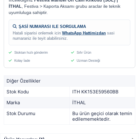
Incelediginiz
Festiva Manuel Ön Cam Krikosu (SOL) |
İTHAL
, Festiva > Kaporta Aksamı grubu araclar ile teknik
uyumluluga sahiptir.
ŞASİ NUMARASI ILE SORGULAMA
Hatali siparisi onlemek icin
WhatsApp Hattimizdan
sasi
numaraniz ile teyit alabilirsiniz.
Stoktan hızlı gönderim
Sıfır Ürün
Kolay İade
Uzman Desteği
Diğer Özellikler
Stok Kodu
ITH KK153E59560BB
Marka
İTHAL
Stok Durumu
Bu ürün geçici olarak temin
edilememektedir.