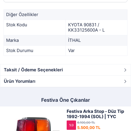
Diğer Özellikler
Stok Kodu
KYOTA 90831 /
KK33125600A - L
Marka
İTHAL
Stok Durumu
Var
Taksit / Ödeme Seçenekleri
Ürün Yorumları
Festiva Öne Çıkanlar
Festiva Arka Stop - Düz Tip
1992-1994 (SOL) | TYC
6.100,00 TL
%9
5.500,00 TL