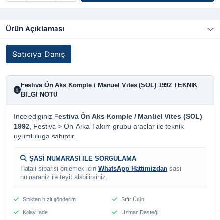
Ürün Açıklaması
Satıcıya Danış
Festiva Ön Aks Komple / Manüel Vites (SOL) 1992 TEKNIK
i
BILGI NOTU
Incelediginiz
Festiva Ön Aks Komple / Manüel Vites (SOL)
1992
, Festiva > Ön-Arka Takım grubu araclar ile teknik
uyumluluga sahiptir.
ŞASİ NUMARASI ILE SORGULAMA
Hatali siparisi onlemek icin
WhatsApp Hattimizdan
sasi
numaraniz ile teyit alabilirsiniz.
Stoktan hızlı gönderim
Sıfır Ürün
Kolay İade
Uzman Desteği