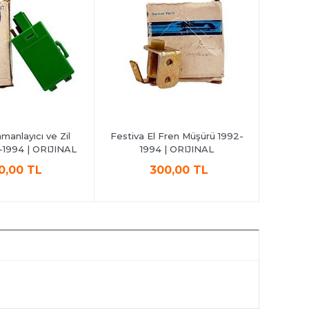
manlayıcı ve Zil
Festiva El Fren Müşürü 1992-
Festiva
-1994 | ORIJINAL
1994 | ORIJINAL
199
0,00 TL
300,00 TL
1.350