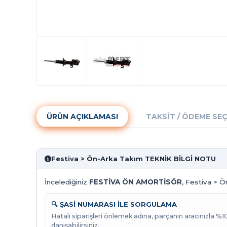
ÜRÜN AÇIKLAMASI
TAKSIT / ÖDEME SE
Festiva > Ön-Arka Takım TEKNİK BİLGİ NOTU
İncelediğiniz
FESTİVA ÖN AMORTİSÖR
, Festiva > Ö
🔍 ŞASİ NUMARASI İLE SORGULAMA
Hatalı siparişleri önlemek adına, parçanın aracınızla %
danışabilirsiniz.