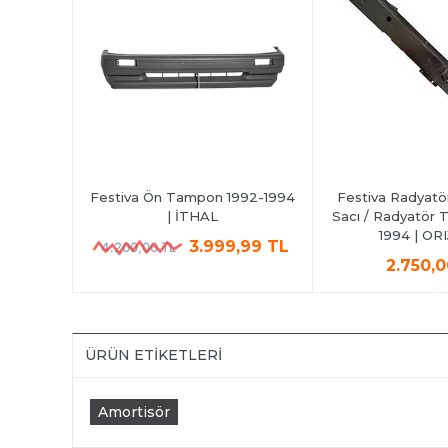
92-1994 |
Festiva Ön Tampon 1992-1994
Festiva Radyatö
| İTHAL
Sacı / Radyatör T
1994 | OR
,00 TL
3.999,99 TL
4.200,00 TL
2.750,
ÜRÜN ETIKETLERI
Amortisör