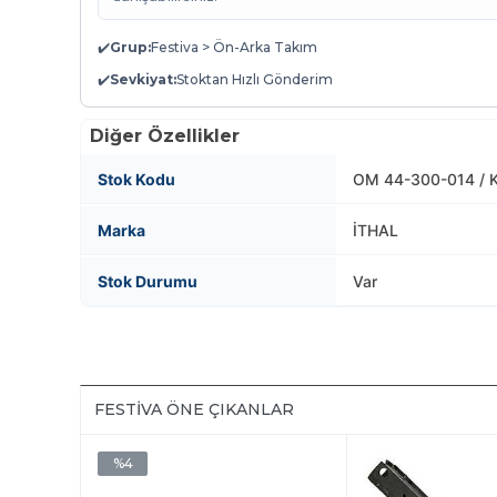
✔️
Grup:
Festiva > Ön-Arka Takım
✔️
Sevkiyat:
Stoktan Hızlı Gönderim
Diğer Özellikler
Stok Kodu
OM 44-300-014 / 
Marka
İTHAL
Stok Durumu
Var
FESTIVA ÖNE ÇIKANLAR
%4