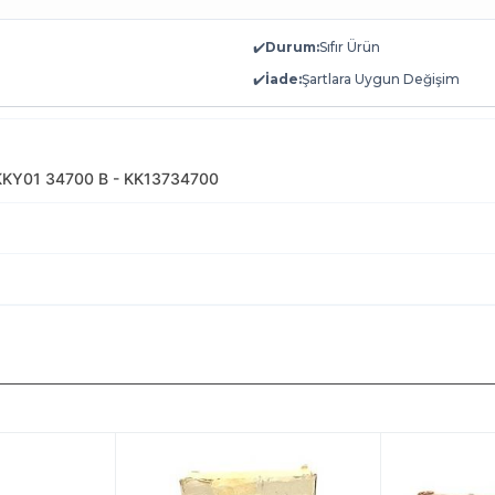
✔️
Durum:
Sıfır Ürün
✔️
İade:
Şartlara Uygun Değişim
KKY01 34700 B - KK13734700