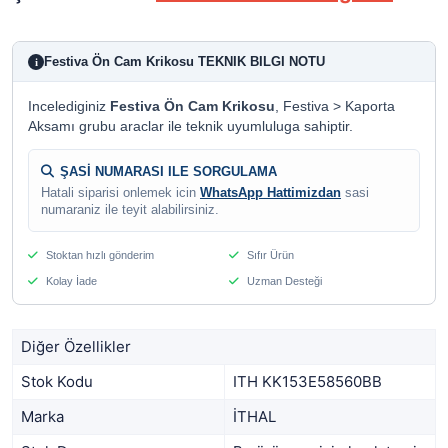
Festiva Ön Cam Krikosu TEKNIK BILGI NOTU
i
Incelediginiz
Festiva Ön Cam Krikosu
, Festiva > Kaporta
Aksamı grubu araclar ile teknik uyumluluga sahiptir.
ŞASİ NUMARASI ILE SORGULAMA
Hatali siparisi onlemek icin
WhatsApp Hattimizdan
sasi
numaraniz ile teyit alabilirsiniz.
Stoktan hızlı gönderim
Sıfır Ürün
Kolay İade
Uzman Desteği
Diğer Özellikler
Stok Kodu
ITH KK153E58560BB
Marka
İTHAL