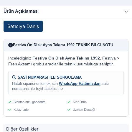
Ürün Açıklaması
Satıcıya Danış
Festiva Ön Disk Ayna Takımı 1992 TEKNIK BILGI NOTU
i
Incelediginiz
Festiva Ön Disk Ayna Takımı 1992
, Festiva >
Fren Aksamı grubu araclar ile teknik uyumluluga sahiptir.
ŞASİ NUMARASI ILE SORGULAMA
Hatali siparisi onlemek icin
WhatsApp Hattimizdan
sasi
numaraniz ile teyit alabilirsiniz.
Stoktan hızlı gönderim
Sıfır Ürün
Kolay İade
Uzman Desteği
Diğer Özellikler