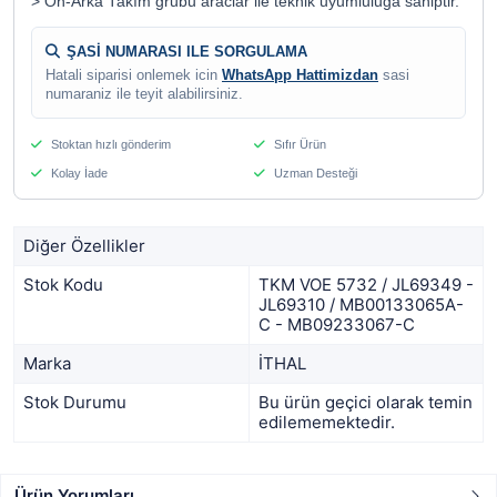
> Ön-Arka Takım grubu araclar ile teknik uyumluluga sahiptir.
ŞASİ NUMARASI ILE SORGULAMA
Hatali siparisi onlemek icin
WhatsApp Hattimizdan
sasi
numaraniz ile teyit alabilirsiniz.
Stoktan hızlı gönderim
Sıfır Ürün
Kolay İade
Uzman Desteği
Diğer Özellikler
Stok Kodu
TKM VOE 5732 / JL69349 -
JL69310 / MB00133065A-
C - MB09233067-C
Marka
İTHAL
Stok Durumu
Bu ürün geçici olarak temin
edilememektedir.
Ürün Yorumları