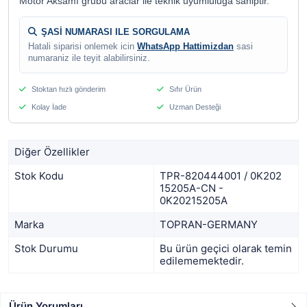
Motor Aksamı grubu araclar ile teknik uyumluluga sahiptir.
ŞASİ NUMARASI ILE SORGULAMA
Hatali siparisi onlemek icin
WhatsApp Hattimizdan
sasi
numaraniz ile teyit alabilirsiniz.
Stoktan hızlı gönderim
Sıfır Ürün
Kolay İade
Uzman Desteği
Diğer Özellikler
Stok Kodu
TPR-820444001 / 0K202
15205A-CN -
0K20215205A
Marka
TOPRAN-GERMANY
Stok Durumu
Bu ürün geçici olarak temin
edilememektedir.
Ürün Yorumları