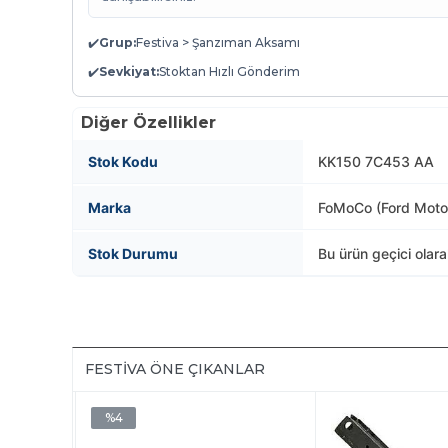
✔️
Grup:
Festiva > Şanzıman Aksamı
✔️
Sevkiyat:
Stoktan Hızlı Gönderim
Diğer Özellikler
Stok Kodu
KK150 7C453 AA
Marka
FoMoCo (Ford Mot
Stok Durumu
Bu ürün geçici olar
FESTIVA ÖNE ÇIKANLAR
%4