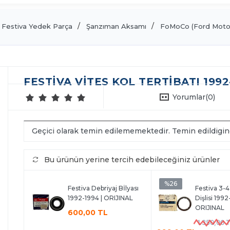
Festiva Yedek Parça
Şanzıman Aksamı
FoMoCo (Ford Moto
FESTIVA VITES KOL TERTIBATI 1992
Yorumlar
(0)
Geçici olarak temin edilememektedir. Temin edildigi
Bu ürünün yerine tercih edebileceğiniz ürünler
%26
Festiva Debriyaj Bİlyası
Festiva 3-
1992-1994 | ORIJINAL
Dişlisi 1992
ORIJINAL
600,00 TL
1.350,00 