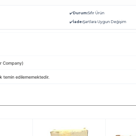
✔️
Durum:
Sıfır Ürün
✔️
İade:
Şartlara Uygun Değişim
or Company)
ak temin edilememektedir.