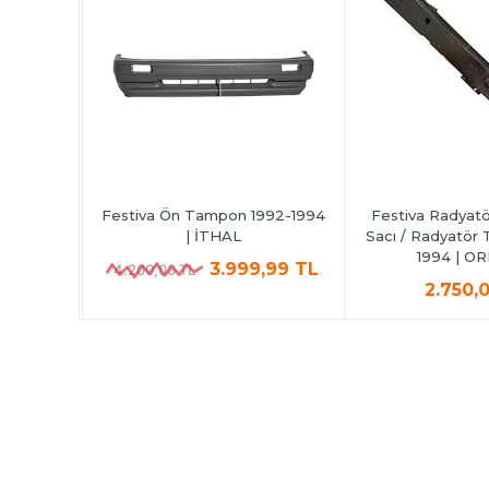
92-1994 |
Festiva Ön Tampon 1992-1994
Festiva Radyatö
| İTHAL
Sacı / Radyatör T
1994 | OR
,00 TL
3.999,99 TL
4.200,00 TL
2.750,