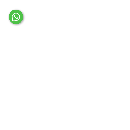
OTO MERT | Ford & Tesla Yedek Parça
İLETİŞİM MERKEZİ
Çağrı Merkezi
0850 888 36 73
WhatsApp Destek (7/24)