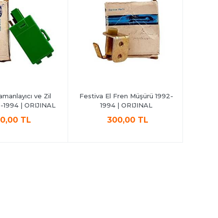
manlayıcı ve Zil
Festiva El Fren Müşürü 1992-
Festiva
-1994 | ORIJINAL
1994 | ORIJINAL
199
0,00 TL
300,00 TL
1.350