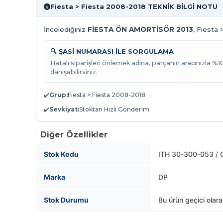
Fiesta > Fiesta 2008-2018 TEKNİK BİLGİ NOTU
İncelediğiniz
FİESTA ÖN AMORTİSÖR 2013
, Fiesta 
🔍 ŞASİ NUMARASI İLE SORGULAMA
Hatalı siparişleri önlemek adına, parçanın aracınızla %
danışabilirsiniz.
✔️
Grup:
Fiesta > Fiesta 2008-2018
✔️
Sevkiyat:
Stoktan Hızlı Gönderim
Diğer Özellikler
Stok Kodu
ITH 30-300-053 /
Marka
DP
Stok Durumu
Bu ürün geçici olar