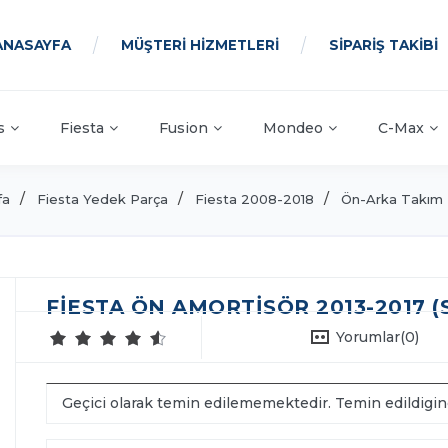
ANASAYFA
MÜŞTERİ HİZMETLERİ
SİPARİŞ TAKİBİ
s
Fiesta
Fusion
Mondeo
C-Max
fa
Fiesta Yedek Parça
Fiesta 2008-2018
Ön-Arka Takım
FIESTA ÖN AMORTISÖR 2013-2017 (
Yorumlar
(0)
Geçici olarak temin edilememektedir. Temin edildigi