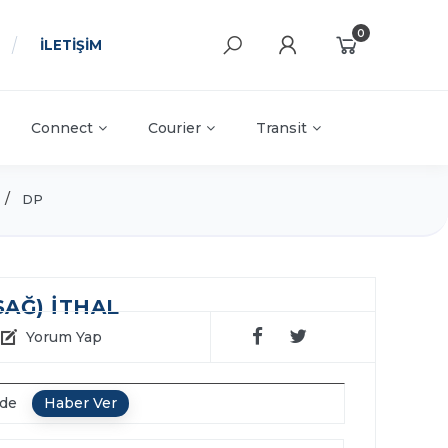
0
İLETİŞİM
Connect
Courier
Transit
DP
SAĞ) İTHAL
Yorum Yap
nde