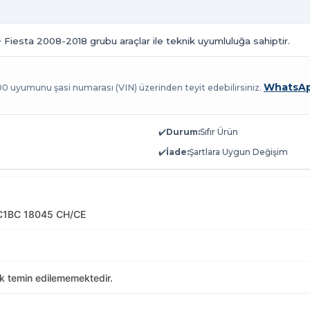
> Fiesta 2008-2018 grubu araçlar ile teknik uyumluluğa sahiptir.
WhatsAp
100 uyumunu şasi numarası (VIN) üzerinden teyit edebilirsiniz.
✔️
Durum:
Sıfır Ürün
✔️
İade:
Şartlara Uygun Değişim
 C1BC 18045 CH/CE
ak temin edilememektedir.