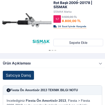
Rot Başlı 2009-20178 |
SİSMAK
SİSMAK Marka
9.500,00 TL
%7
8.800,00 TL
Sepete Ekle
Ürün Açıklaması
Satıcıya Danış
Fiesta Ön Amortisör 2013 TEKNIK BILGI NOTU
i
Incelediginiz
Fiesta Ön Amortisör 2013
, Fiesta > Fiesta