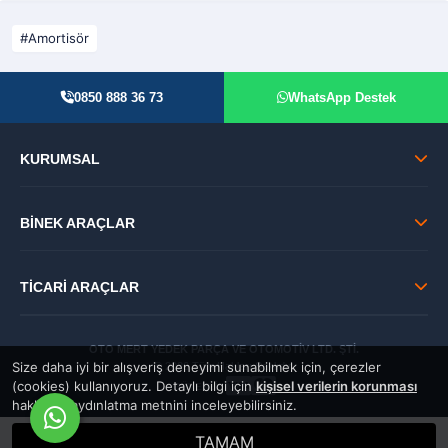
Amortisör
0850 888 36 73
WhatsApp Destek
KURUMSAL
BİNEK ARAÇLAR
TİCARİ ARAÇLAR
OTO MERT YEDEK PARÇA VE OTOMOTİV LTD. ŞTİ.
Size daha iyi bir alışveriş deneyimi sunabilmek için, çerezler
© 2026 Tüm Hakları Saklıdır.
(cookies) kullanıyoruz. Detaylı bilgi için
kişisel verilerin korunması
GÜVENLİ:
hakkında aydınlatma metnini inceleyebilirsiniz.
TAMAM