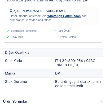
2008-2018 grubu araclar ile teknik uyumluluga sahiptir.
ŞASİ NUMARASI ILE SORGULAMA
Hatali siparisi onlemek icin
WhatsApp Hattimizdan
sasi
numaraniz ile teyit alabilirsiniz.
Stoktan hızlı gönderim
Sıfır Ürün
Kolay İade
Uzman Desteği
Diğer Özellikler
Stok Kodu
ITH 30-300-054 / C1BC
18K001 CH/CE
Marka
DP
Stok Durumu
Bu ürün geçici olarak temin
edilememektedir.
Ürün Yorumları