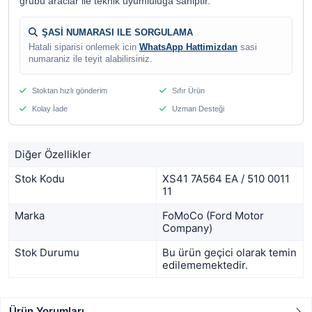
grubu araclar ile teknik uyumluluga sahiptir.
ŞASİ NUMARASI ILE SORGULAMA
Hatali siparisi onlemek icin
WhatsApp Hattimizdan
sasi
numaraniz ile teyit alabilirsiniz.
Stoktan hızlı gönderim
Sıfır Ürün
Kolay İade
Uzman Desteği
Diğer Özellikler
Stok Kodu
XS41 7A564 EA / 510 0011
11
Marka
FoMoCo (Ford Motor
Company)
Stok Durumu
Bu ürün geçici olarak temin
edilememektedir.
Ürün Yorumları