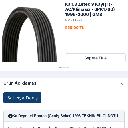
Ka 1.3 Zetec V Kayışı (-
AC/Klimasız - 6PK1760)
1996-2000 | GMB
GMB Marka
550,00 TL
Sepete Ekle
Ürün Açıklaması
Satıcıya Danış
Ka Depo İçi Pompa (Geniş Soket) 1996 TEKNIK BILGI NOTU
i