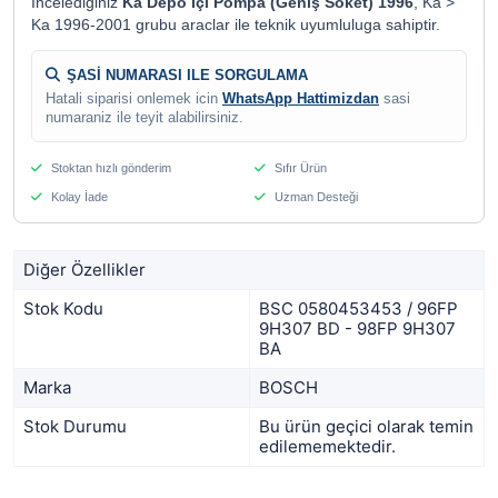
Incelediginiz
Ka Depo İçi Pompa (Geniş Soket) 1996
, Ka >
Ka 1996-2001 grubu araclar ile teknik uyumluluga sahiptir.
ŞASİ NUMARASI ILE SORGULAMA
Hatali siparisi onlemek icin
WhatsApp Hattimizdan
sasi
numaraniz ile teyit alabilirsiniz.
Stoktan hızlı gönderim
Sıfır Ürün
Kolay İade
Uzman Desteği
Diğer Özellikler
Stok Kodu
BSC 0580453453 / 96FP
9H307 BD - 98FP 9H307
BA
Marka
BOSCH
Stok Durumu
Bu ürün geçici olarak temin
edilememektedir.