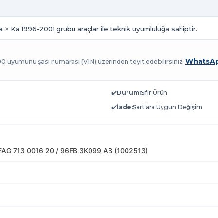
Ka > Ka 1996-2001 grubu araçlar ile teknik uyumluluğa sahiptir.
WhatsAp
100 uyumunu şasi numarası (VIN) üzerinden teyit edebilirsiniz.
✔️
Durum:
Sıfır Ürün
✔️
İade:
Şartlara Uygun Değişim
 FAG 713 0016 20 / 96FB 3K099 AB (1002513)