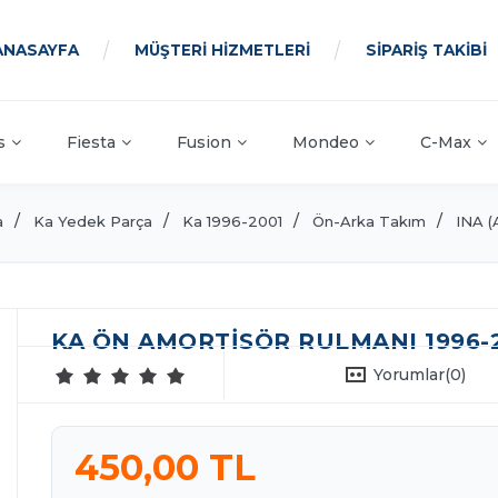
ANASAYFA
MÜŞTERİ HİZMETLERİ
SİPARİŞ TAKİBİ
s
Fiesta
Fusion
Mondeo
C-Max
a
Ka Yedek Parça
Ka 1996-2001
Ön-Arka Takım
INA 
KA ÖN AMORTISÖR RULMANI 1996-2
Yorumlar
(0)
450,00 TL