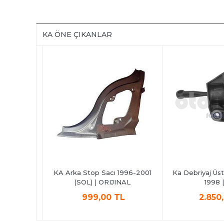
KA ÖNE ÇIKANLAR
akımı (8
KA Arka Stop Sacı 1996-2001
Ka Debriyaj Üst 
 FEBI
(SOL) | ORIJINAL
1998 | 
L
999,00 TL
2.850,