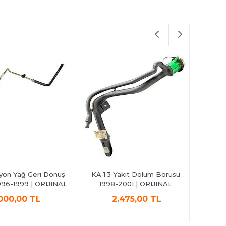
%15
on Yağ Geri Dönüş
KA 1.3 Yakıt Dolum Borusu
Ka Ön Pa
6-1999 | ORIJINAL
1998-2001 | ORIJINAL
Alt Trav
00,00 TL
2.475,00 TL
2.999,