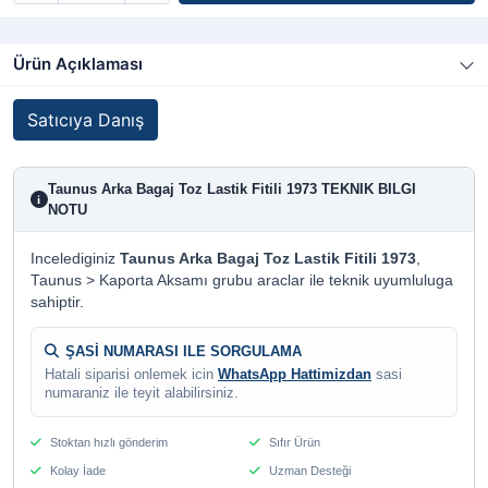
Ürün Açıklaması
Satıcıya Danış
Taunus Arka Bagaj Toz Lastik Fitili 1973 TEKNIK BILGI
i
NOTU
Incelediginiz
Taunus Arka Bagaj Toz Lastik Fitili 1973
,
Taunus > Kaporta Aksamı grubu araclar ile teknik uyumluluga
sahiptir.
ŞASİ NUMARASI ILE SORGULAMA
Hatali siparisi onlemek icin
WhatsApp Hattimizdan
sasi
numaraniz ile teyit alabilirsiniz.
Stoktan hızlı gönderim
Sıfır Ürün
Kolay İade
Uzman Desteği