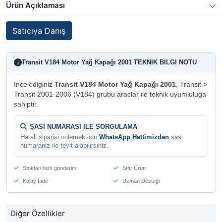
Ürün Açıklaması
Satıcıya Danış
Transit V184 Motor Yağ Kapağı 2001 TEKNIK BILGI NOTU
i
Incelediginiz
Transit V184 Motor Yağ Kapağı 2001
, Transit >
Transit 2001-2006 (V184) grubu araclar ile teknik uyumluluga
sahiptir.
ŞASİ NUMARASI ILE SORGULAMA
Hatali siparisi onlemek icin
WhatsApp Hattimizdan
sasi
numaraniz ile teyit alabilirsiniz.
Stoktan hızlı gönderim
Sıfır Ürün
Kolay İade
Uzman Desteği
Diğer Özellikler