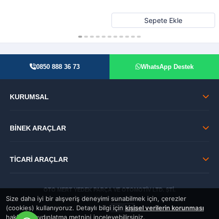
Sepete Ekle
0850 888 36 73
WhatsApp Destek
KURUMSAL
BİNEK ARAÇLAR
TİCARİ ARAÇLAR
OTO MERT YEDEK PARÇA VE OTOMOTİV LTD. ŞTİ.
Size daha iyi bir alışveriş deneyimi sunabilmek için, çerezler
© 2026 Tüm Hakları Saklıdır.
(cookies) kullanıyoruz. Detaylı bilgi için
kişisel verilerin korunması
GÜVENLİ:
hakkında aydınlatma metnini inceleyebilirsiniz.