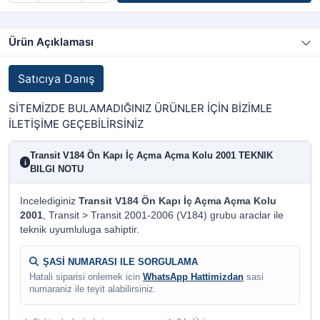
Ürün Açıklaması
Satıcıya Danış
SİTEMİZDE BULAMADIĞINIZ ÜRÜNLER İÇİN BİZİMLE
İLETİŞİME GEÇEBİLİRSİNİZ
Transit V184 Ön Kapı İç Açma Açma Kolu 2001 TEKNIK
i
BILGI NOTU
Incelediginiz
Transit V184 Ön Kapı İç Açma Açma Kolu
2001
, Transit > Transit 2001-2006 (V184) grubu araclar ile
teknik uyumluluga sahiptir.
ŞASİ NUMARASI ILE SORGULAMA
Hatali siparisi onlemek icin
WhatsApp Hattimizdan
sasi
numaraniz ile teyit alabilirsiniz.