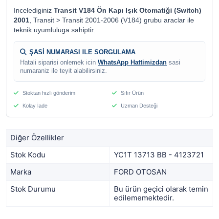
Incelediginiz
Transit V184 Ön Kapı Işık Otomatiği (Switch)
2001
, Transit > Transit 2001-2006 (V184) grubu araclar ile
teknik uyumluluga sahiptir.
ŞASİ NUMARASI ILE SORGULAMA
Hatali siparisi onlemek icin
WhatsApp Hattimizdan
sasi
numaraniz ile teyit alabilirsiniz.
Stoktan hızlı gönderim
Sıfır Ürün
Kolay İade
Uzman Desteği
Diğer Özellikler
Stok Kodu
YC1T 13713 BB - 4123721
Marka
FORD OTOSAN
Stok Durumu
Bu ürün geçici olarak temin
edilememektedir.