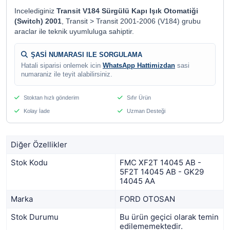
Incelediginiz
Transit V184 Sürgülü Kapı Işık Otomatiği
(Switch) 2001
, Transit > Transit 2001-2006 (V184) grubu
araclar ile teknik uyumluluga sahiptir.
ŞASİ NUMARASI ILE SORGULAMA
Hatali siparisi onlemek icin
WhatsApp Hattimizdan
sasi
numaraniz ile teyit alabilirsiniz.
Stoktan hızlı gönderim
Sıfır Ürün
Kolay İade
Uzman Desteği
Diğer Özellikler
Stok Kodu
FMC XF2T 14045 AB -
5F2T 14045 AB - GK29
14045 AA
Marka
FORD OTOSAN
Stok Durumu
Bu ürün geçici olarak temin
edilememektedir.