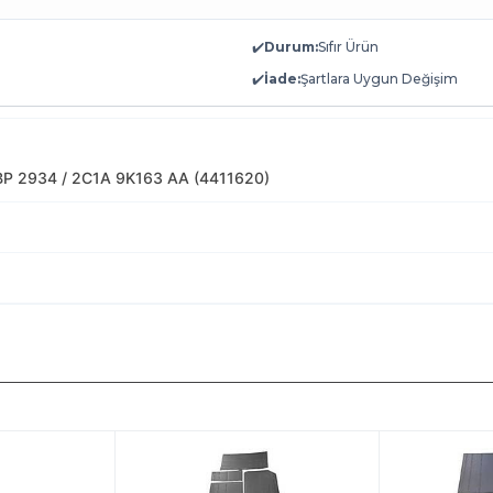
✔️
Durum:
Sıfır Ürün
✔️
İade:
Şartlara Uygun Değişim
BP 2934 / 2C1A 9K163 AA (4411620)