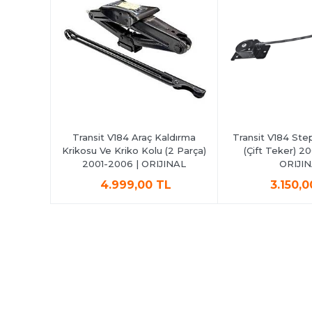
ut Sacı
Transit V184 Araç Kaldırma
Transit V184 Step
HAL
Krikosu Ve Kriko Kolu (2 Parça)
(Çift Teker) 2
2001-2006 | ORIJINAL
ORIJI
L
4.999,00 TL
3.150,0