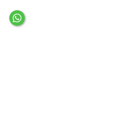
OTO MERT | Ford & Tesla Yedek Parça
İLETİŞİM MERKEZİ
Çağrı Merkezi
0850 888 36 73
WhatsApp Destek (7/24)