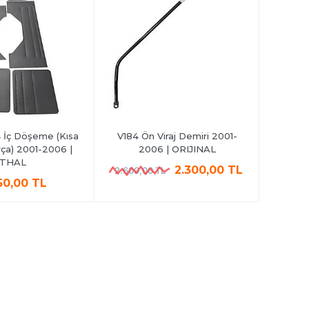
4 İç Döşeme (Kısa
V184 Ön Viraj Demiri 2001-
Transit 
rça) 2001-2006 |
2006 | ORIJINAL
Kapı A
İTHAL
2.300,00 TL
2.600,00 TL
50,00 TL