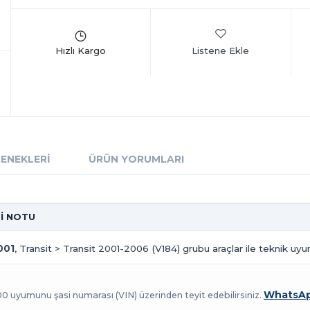
Listene Ekle
ÇENEKLERI
ÜRÜN YORUMLARI
Gİ NOTU
001
, Transit > Transit 2001-2006 (V184) grubu araçlar ile teknik uyu
WhatsAp
100 uyumunu şasi numarası (VIN) üzerinden teyit edebilirsiniz.