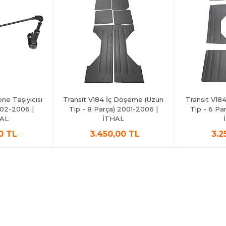
ne Taşıyıcısı
Transit V184 İç Döşeme (Uzun
Transit V18
002-2006 |
Tip - 8 Parça) 2001-2006 |
Tip - 6 Pa
NAL
İTHAL
0 TL
3.450,00 TL
3.2