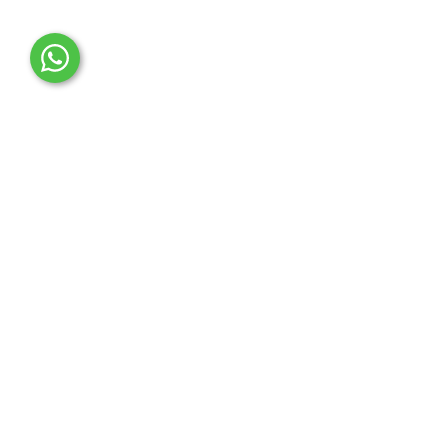
OTO MERT | Ford & Tesla Yedek Parça
İLETİŞİM MERKEZİ
Çağrı Merkezi
0850 888 36 73
WhatsApp Destek (7/24)