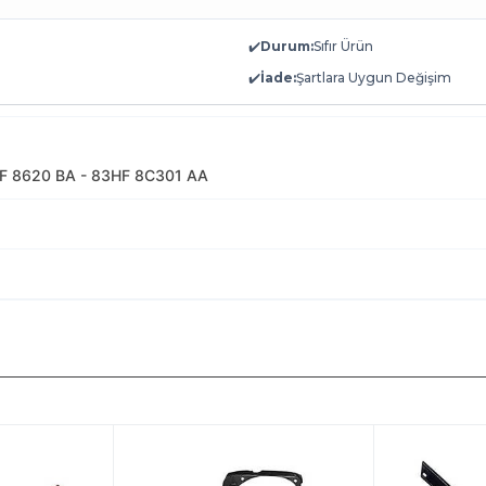
✔️
Durum:
Sıfır Ürün
✔️
İade:
Şartlara Uygun Değişim
F 8620 BA - 83HF 8C301 AA