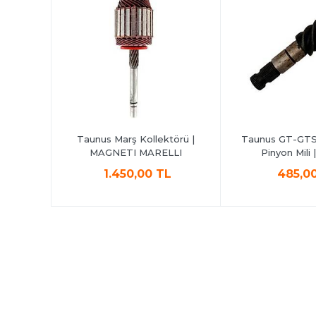
ilyası |
Taunus Marş Kollektörü |
Taunus GT-GTS 
MAGNETI MARELLI
Pinyon Mili
L
1.450,00 TL
485,0