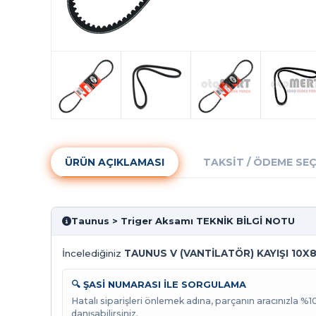
ÜRÜN AÇIKLAMASI
TAKSIT / ÖDEME SE
Taunus > Triger Aksamı TEKNİK BİLGİ NOTU
İncelediğiniz
TAUNUS V (VANTİLATÖR) KAYIŞI 10X8
🔍 ŞASİ NUMARASI İLE SORGULAMA
Hatalı siparişleri önlemek adına, parçanın aracınızla %
danışabilirsiniz.