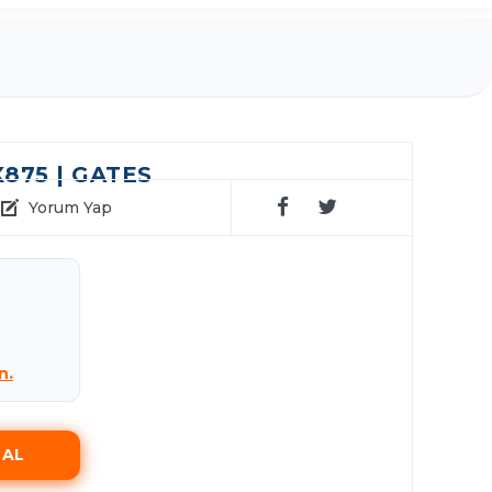
X875 | GATES
Yorum Yap
n.